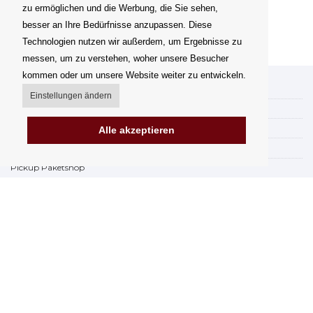
zu ermöglichen und die Werbung, die Sie sehen,
besser an Ihre Bedürfnisse anzupassen. Diese
Technologien nutzen wir außerdem, um Ergebnisse zu
messen, um zu verstehen, woher unsere Besucher
kommen oder um unsere Website weiter zu entwickeln.
Mein Konto
Einstellungen ändern
Versand
Zahlungsmöglichkeiten
Alle akzeptieren
Wie kann mann einkaufen
Pickup Paketshop
AGB
Reklamationsordnung
Widerruf
Rechnungsstellung in der EU
FAQ & Hilfe
Impressum