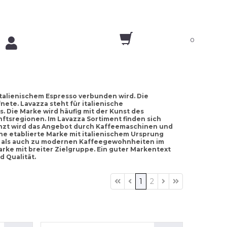
0
 italienischem Espresso verbunden wird. Die
nete. Lavazza steht für italienische
. Die Marke wird häufig mit der Kunst des
ftsregionen. Im Lavazza Sortiment finden sich
nzt wird das Angebot durch Kaffeemaschinen und
ne etablierte Marke mit italienischem Ursprung
o als auch zu modernen Kaffeegewohnheiten im
arke mit breiter Zielgruppe. Ein guter Markentext
d Qualität.
1
2