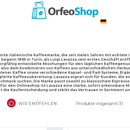
nnte italienische Kaffeemarke, die seit vielen Jahren mit echtem
egann 1895 in Turin, als Luigi Lavazza sein erstes Geschäft eröff
orgfältig entwickelte Mischungen für den täglichen Kaffeegenuss
 also dem Kombinieren von Kaffees aus unterschiedlichen Herkun
ener Kaffee sowie verschiedene Kapsel- und Pad-Systeme. Ergä
lette Kaffeezubereitung. Lavazza eignet sich für Kunden, die ei
schmack suchen. Die Marke passt sowohl zu klassischem Espress
 Für den Onlineshop ist Lavazza eine starke, sofort erkennbare M
t die Kaufentscheidung und stärkt das Vertrauen in Sortiment un
WIR EMPFEHLEN
Produkte insgesamt
31