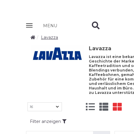
Zobrazit
MENU
nabidku
Lavazza
Lavazza
Lavazza ist eine beka
Geschichte der Marke b
Kaffeetradition und s
Blendings verbunden,
Kaffeebohnen, gemahl
Zubehör für eine komp
und verlässlichem Ge
Haushalt und im Büro.
zu Lavazza unterstütz
Filter anzeigen