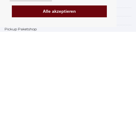
Versand
Alle akzeptieren
Zahlungsmöglichkeiten
Wie kann mann einkaufen
Pickup Paketshop
AGB
Reklamationsordnung
Widerruf
Rechnungsstellung in der EU
FAQ & Hilfe
Impressum
Der Laden
Datenschutz
Datensicherheit Orfeo Office s.r.o.
Marken
www.Orfeoshop.at
Chelcickeho 95/13A