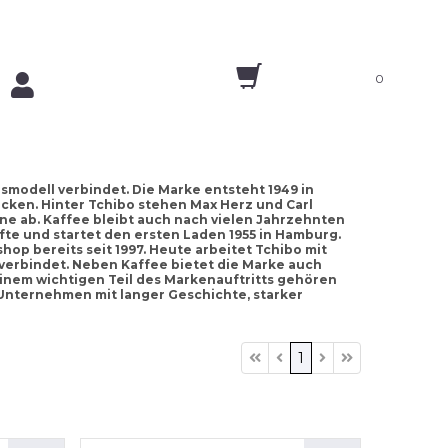
0
smodell verbindet. Die Marke entsteht 1949 in
icken. Hinter Tchibo stehen Max Herz und Carl
ne ab. Kaffee bleibt auch nach vielen Jahrzehnten
fte und startet den ersten Laden 1955 in Hamburg.
hop bereits seit 1997. Heute arbeitet Tchibo mit
 verbindet. Neben Kaffee bietet die Marke auch
nem wichtigen Teil des Markenauftritts gehören
s Unternehmen mit langer Geschichte, starker
1