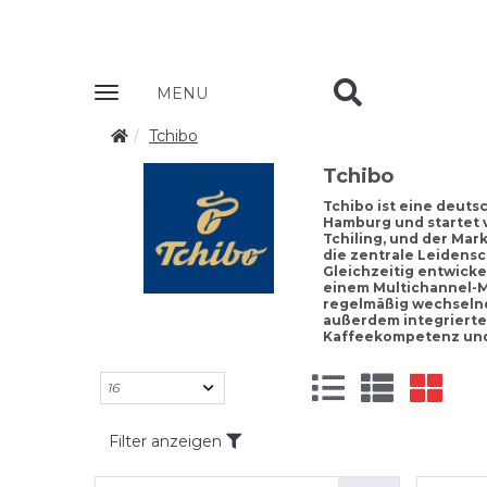
Zobrazit
MENU
nabidku
Tchibo
Tchibo
Tchibo ist eine deuts
Hamburg und startet v
Tchiling, und der Mar
die zentrale Leidensc
Gleichzeitig entwicke
einem Multichannel-Mo
regelmäßig wechselnd
außerdem integrierte 
Kaffeekompetenz und
Filter anzeigen