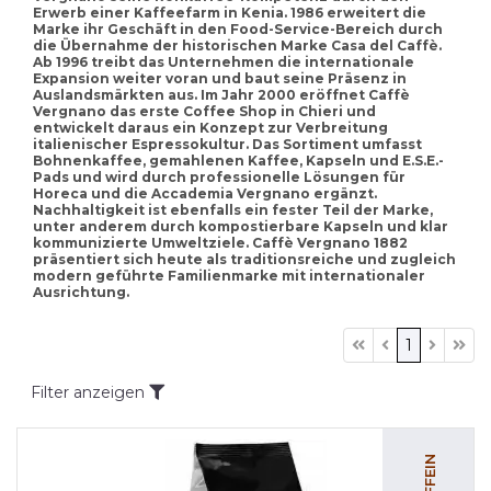
Erwerb einer Kaffeefarm in Kenia. 1986 erweitert die
Marke ihr Geschäft in den Food-Service-Bereich durch
die Übernahme der historischen Marke Casa del Caffè.
Ab 1996 treibt das Unternehmen die internationale
Expansion weiter voran und baut seine Präsenz in
Auslandsmärkten aus. Im Jahr 2000 eröffnet Caffè
Vergnano das erste Coffee Shop in Chieri und
entwickelt daraus ein Konzept zur Verbreitung
italienischer Espressokultur. Das Sortiment umfasst
Bohnenkaffee, gemahlenen Kaffee, Kapseln und E.S.E.-
Pads und wird durch professionelle Lösungen für
Horeca und die Accademia Vergnano ergänzt.
Nachhaltigkeit ist ebenfalls ein fester Teil der Marke,
unter anderem durch kompostierbare Kapseln und klar
kommunizierte Umweltziele. Caffè Vergnano 1882
präsentiert sich heute als traditionsreiche und zugleich
modern geführte Familienmarke mit internationaler
Ausrichtung.
1
Filter anzeigen